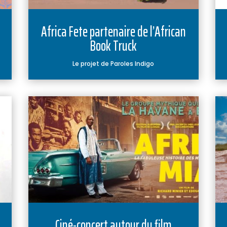
Africa Fete partenaire de l’African
Book Truck
Le projet de Paroles Indigo
Ciné-concert autour du film