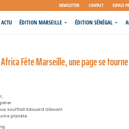
NEWSLETTER
CONTACT
ESPACE P
ACTU
ÉDITION MARSEILLE
ÉDITION SÉNÉGAL
A
Africa Fête Marseille, une page se tourne
r,
spérer
ous soufflait Edouard Glissant
notre planète
ong