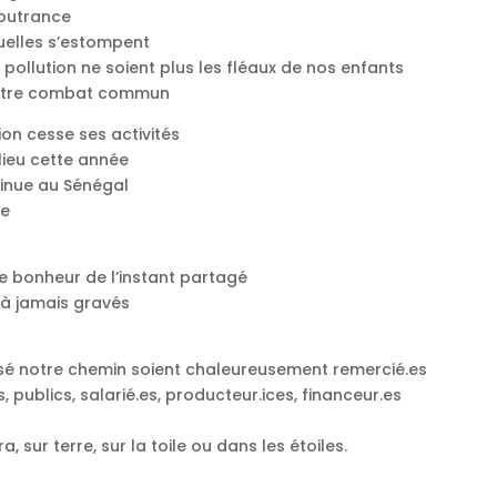
 outrance
xuelles s’estompent
la pollution ne soient plus les fléaux de nos enfants
 notre combat commun
on cesse ses activités
 lieu cette année
ntinue au Sénégal
ée
le bonheur de l’instant partagé
 à jamais gravés
oisé notre chemin soient chaleureusement remercié.es
s, publics, salarié.es, producteur.ices, financeur.es
 sur terre, sur la toile ou dans les étoiles.