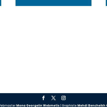
| Webmaster
Mona Georgelin Webmetis
| Graphiste
Mehdi Bencheikh 