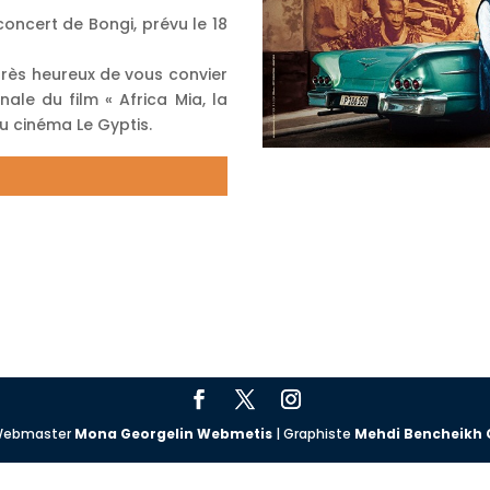
oncert de Bongi, prévu le 18
rès heureux de vous convier
ale du film « Africa Mia, la
au cinéma Le Gyptis.
| Webmaster
Mona Georgelin Webmetis
| Graphiste
Mehdi Bencheikh 