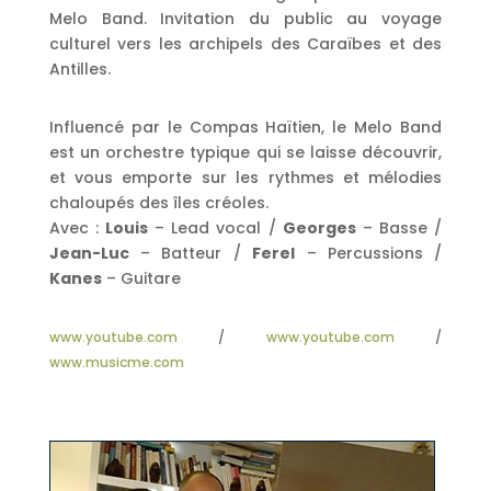
Melo Band. Invitation du public au voyage
culturel vers les archipels des Caraïbes et des
Antilles.
Influencé par le Compas Haïtien, le Melo Band
est un orchestre typique qui se laisse découvrir,
et vous emporte sur les rythmes et mélodies
chaloupés des îles créoles.
Avec :
Louis
– Lead vocal /
Georges
– Basse /
Jean-Luc
– Batteur /
Ferel
– Percussions /
Kanes
– Guitare
www.youtube.com
/
www.youtube.com
/
www.musicme.com