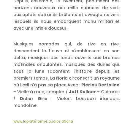
Depuis, ensemble, ils inventent, peaufinent des
horizons nouveaux aux mille nuances de vert,
aux aplats safranés brûlants et aveuglants vers
lesquels ils nous embarquent manu militari et
avec une infinie douceur.
Musiques nomades qui, de rive en rive,
descendent le fleuve et s’embluesent en son
delta, musiques des lands ouverts aux brumes
matinales ondulantes, musiques des dunes qui,
sous la lune racontent l’histoire depuis les
premiers temps, La Noria circonscrit un royaume
où l’exil n’a pas sa place.Avec :
Pierlau Bertolino
– Vielle à roue, sampler /
Jeff Kellner
– Guitares
/
Didier Gris
: Violon, bouzouki irlandais,
mandoline.
www.laplateforme.audio/laNoria