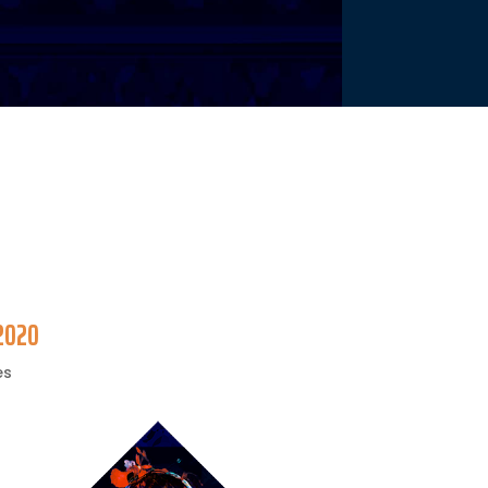
a2020
es