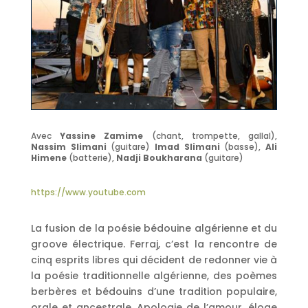
Avec
Yassine Zamime
(chant, trompette, gallal),
Nassim Slimani
(guitare)
Imad Slimani
(basse),
Ali
Himene
(batterie),
Nadji Boukharana
(guitare)
https://www.youtube.com
La fusion de la poésie bédouine algérienne et du
groove électrique. Ferraj, c’est la rencontre de
cinq esprits libres qui décident de redonner vie à
la poésie traditionnelle algérienne, des poèmes
berbères et bédouins d’une tradition populaire,
orale et ancestrale. Apologie de l’amour, éloge