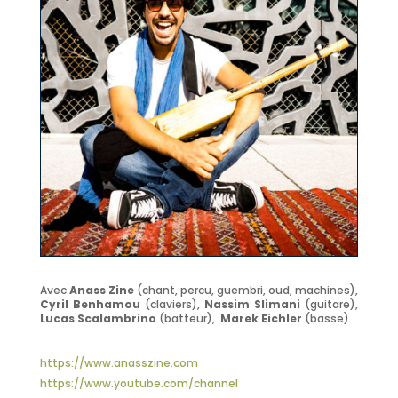
Avec
Anass Zine
(chant, percu, guembri, oud, machines),
Cyril Benhamou
(claviers),
Nassim Slimani
(guitare),
Lucas Scalambrino
(batteur),
Marek Eichler
(basse)
https://www.anasszine.com
https://www.youtube.com/channel