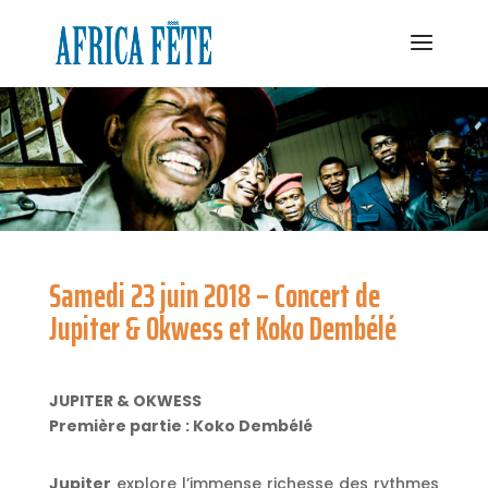
Samedi 23 juin 2018 – Concert de
Jupiter & Okwess et Koko Dembélé
JUPITER & OKWESS
Première partie : Koko Dembélé
Jupiter
explore l’immense richesse des rythmes