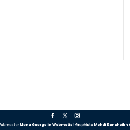
| Webmaster
Mona Georgelin Webmetis
| Graphiste
Mehdi Bencheikh 