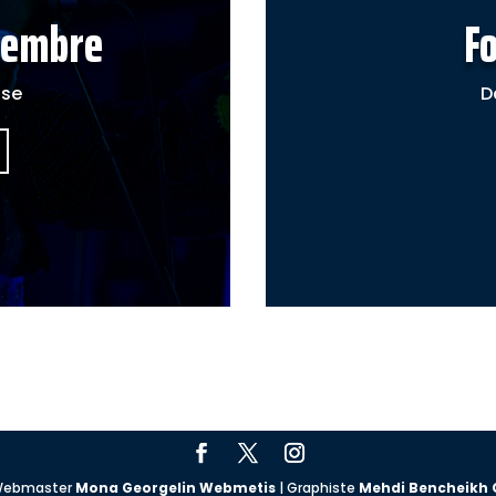
cembre
F
ise
D
| Webmaster
Mona Georgelin Webmetis
| Graphiste
Mehdi Bencheikh 