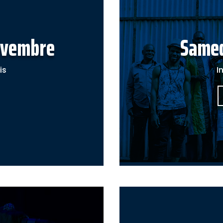
ovembre
Samed
is
I