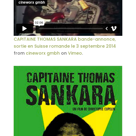
CAPITAINE THOMAS SANKARA bande-annonce,
sortie en Suisse romande le 3 septembre 2014
from
cineworx gmbh
on
Vimeo
.