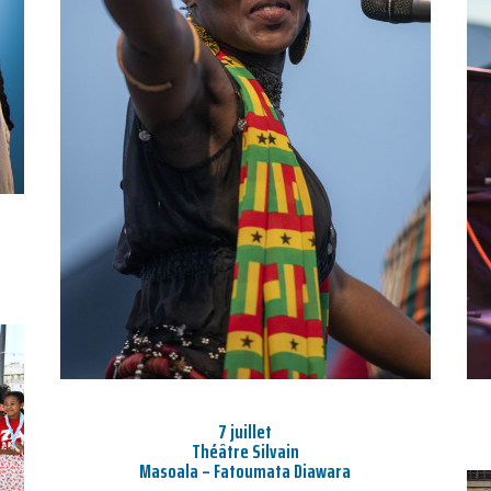
7 juillet
Théâtre Silvain
Masoala – Fatoumata Diawara