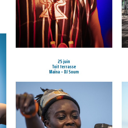
25 juin
Toit terrasse
Maïna – DJ Soum