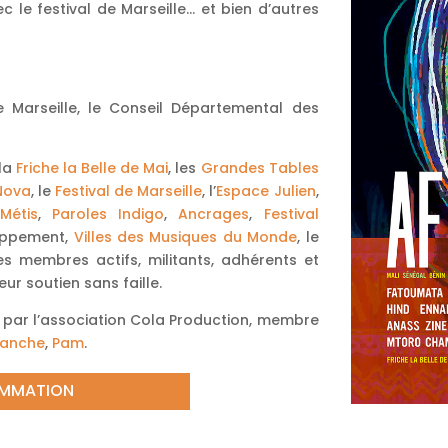
 le festival de Marseille… et bien d’autres
e Marseille, le Conseil Départemental des
 la
Friche la Belle de Mai
, les
Grandes Tables
Nova
, le
Festival de Marseille
, l’
Espace Julien
,
Métis
,
Paroles Indigo
,
Ancrages
,
Festival
loppement,
Villes des Musiques du Monde
, le
ses membres actifs, militants, adhérents et
eur soutien sans faille.
le par l’association Cola Production, membre
ranche
,
Pam
.
MMATION