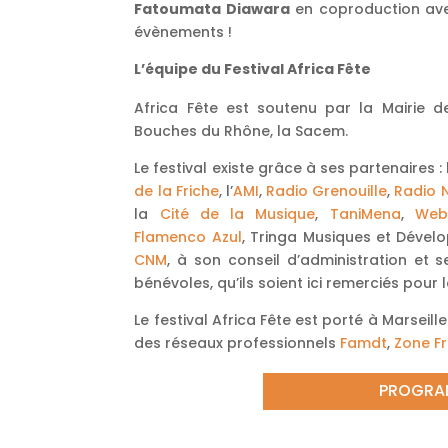
Fatoumata Diawara
en coproduction avec
évènements !
L’équipe du Festival Africa Fête
Africa Fête est soutenu par la Mairie d
Bouches du Rhône, la Sacem.
Le festival existe grâce à ses partenaires :
de la Friche
, l’
AMI
,
Radio Grenouille
,
Radio 
la
Cité de la Musique
,
TaniMena
,
Web
Flamenco Azul
, Tringa Musiques et Déve
CNM
, à son conseil d’administration et 
bénévoles, qu’ils soient ici remerciés pour l
Le festival Africa Fête est porté à Marseil
des réseaux professionnels
Famdt
,
Zone F
PROGRA