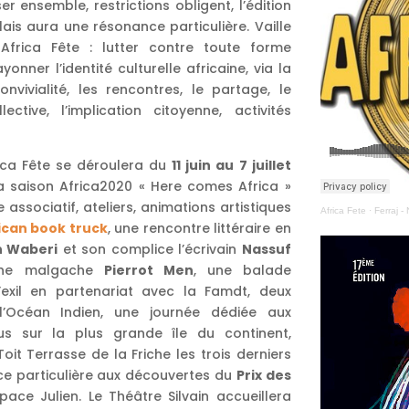
 ensemble, restrictions obligent, l’édition
lais aura une résonance particulière. Vaille
 Africa Fête : lutter contre toute forme
yonner l’identité culturelle africaine, via la
onvivialité, les rencontres, le partage, le
ctive, l’implication citoyenne, activités
frica Fête se déroulera du
11 juin au 7 juillet
 la saison Africa2020 « Here comes Africa »
e associatif, ateliers, animations artistiques
Africa Fete
·
Ferraj -
ican book truck
, une rencontre littéraire en
 Waberi
et son complice l’écrivain
Nassuf
aphe malgache
Pierrot Men
, une balade
exil en partenariat avec la Famdt, deux
l’Océan Indien, une journée dédiée aux
s sur la plus grande île du continent,
it Terrasse de la Friche les trois derniers
ce particulière aux découvertes du
Prix des
space Julien. Le Théâtre Silvain accueillera