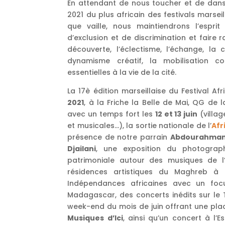
En attendant de nous toucher et de danser
2021 du plus africain des festivals marseil
que vaille, nous maintiendrons l’esprit
d’exclusion et de discrimination et faire ra
découverte, l’éclectisme, l’échange, la c
dynamisme créatif, la mobilisation colle
essentielles à la vie de la cité.
La 17è édition marseillaise du Festival A
2021
, à la Friche la Belle de Mai, QG de
avec un temps fort les
12 et 13 juin
(villag
et musicales…), la sortie nationale de l’
Afr
présence de notre parrain
Abdourahman
Djailani
, une exposition du photogr
patrimoniale autour des musiques de l’
résidences artistiques du Maghreb à 
Indépendances africaines avec un focu
Madagascar, des concerts inédits sur le To
week-end du mois de juin offrant une pla
Musiques d’Ici
, ainsi qu’un concert à l’E