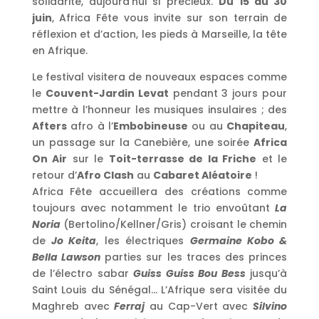
solidarité, aujourd’hui si précieux.
Du 15 au 30
juin
, Africa Fête vous invite sur son terrain de
réflexion et d’action, les pieds à Marseille, la tête
en Afrique.
Le festival visitera de nouveaux espaces comme
le
Couvent-Jardin Levat
pendant 3 jours pour
mettre à l’honneur les musiques insulaires ; des
Afters
afro à l’
Embobineuse
ou au
Chapiteau
,
un passage sur la Canebière, une soirée
Africa
On Air
sur le
Toit-terrasse de la Friche
et le
retour d’
Afro Clash
au
Cabaret Aléatoire
!
Africa Fête accueillera des créations comme
toujours avec notamment le trio envoûtant
La
Noria
(Bertolino/Kellner/Gris) croisant le chemin
de
Jo Keita
, les électriques
Germaine Kobo &
Bella Lawson
parties sur les traces des princes
de l’électro sabar
Guiss Guiss Bou Bess
jusqu’à
Saint Louis du Sénégal… L’Afrique sera visitée du
Maghreb avec
Ferraj
au Cap-Vert avec
Silvino